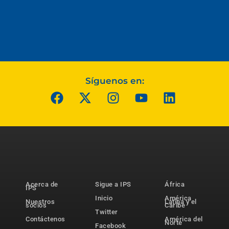
Síguenos en:
Acerca de
Sigue a IPS
África
IPS
Inicio
América
Nuestros
Latina y el
socios
Caribe
Twitter
Contáctenos
América del
Norte
Facebook