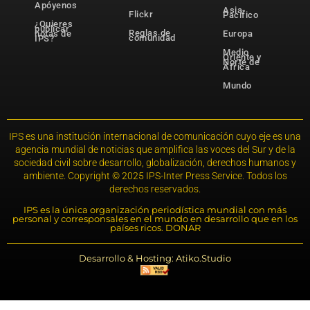
Apóyenos
Asia-
Flickr
Pacífico
¿Quieres
publicar
Reglas de
notas de
Europa
comunidad
IPS?
Medio
Oriente y
Norte de
África
Mundo
IPS es una institución internacional de comunicación cuyo eje es una
agencia mundial de noticias que amplifica las voces del Sur y de la
sociedad civil sobre desarrollo, globalización, derechos humanos y
ambiente. Copyright © 2025 IPS-Inter Press Service. Todos los
derechos reservados.
IPS es la única organización periodística mundial con más
personal y corresponsales en el mundo en desarrollo que en los
países ricos. DONAR
Desarrollo & Hosting: Atiko.Studio