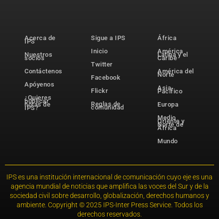
Acerca de
Sigue a IPS
África
IPS
Inicio
América
Nuestros
Latina y el
socios
Caribe
Twitter
Contáctenos
América del
Norte
Facebook
Apóyenos
Asia-
Flickr
Pacífico
¿Quieres
publicar
Reglas de
notas de
Europa
comunidad
IPS?
Medio
Oriente y
Norte de
África
Mundo
IPS es una institución internacional de comunicación cuyo eje es una
agencia mundial de noticias que amplifica las voces del Sur y de la
sociedad civil sobre desarrollo, globalización, derechos humanos y
ambiente. Copyright © 2025 IPS-Inter Press Service. Todos los
derechos reservados.