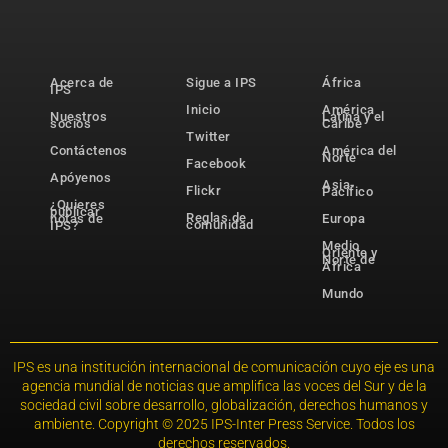
Acerca de
Sigue a IPS
África
IPS
Inicio
América
Nuestros
Latina y el
socios
Caribe
Twitter
Contáctenos
América del
Norte
Facebook
Apóyenos
Asia-
Flickr
Pacífico
¿Quieres
publicar
Reglas de
notas de
Europa
comunidad
IPS?
Medio
Oriente y
Norte de
África
Mundo
IPS es una institución internacional de comunicación cuyo eje es una
agencia mundial de noticias que amplifica las voces del Sur y de la
sociedad civil sobre desarrollo, globalización, derechos humanos y
ambiente. Copyright © 2025 IPS-Inter Press Service. Todos los
derechos reservados.