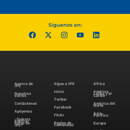
Síguenos en:
Acerca de
Sigue a IPS
África
IPS
Inicio
América
Nuestros
Latina y el
socios
Caribe
Twitter
Contáctenos
América del
Norte
Facebook
Apóyenos
Asia-
Flickr
Pacífico
¿Quieres
publicar
Reglas de
notas de
Europa
comunidad
IPS?