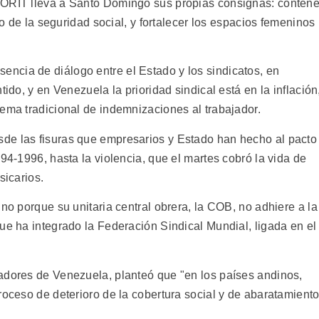
 ORIT lleva a Santo Domingo sus propias consignas: contene
oro de la seguridad social, y fortalecer los espacios femeninos
ncia de diálogo entre el Estado y los sindicatos, en
tido, y en Venezuela la prioridad sindical está en la inflación
uema tradicional de indemnizaciones al trabajador.
de las fisuras que empresarios y Estado han hecho al pacto
994-1996, hasta la violencia, que el martes cobró la vida de
sicarios.
ino porque su unitaria central obrera, la COB, no adhiere a la
ue ha integrado la Federación Sindical Mundial, ligada en el
adores de Venezuela, planteó que "en los países andinos,
roceso de deterioro de la cobertura social y de abaratamient