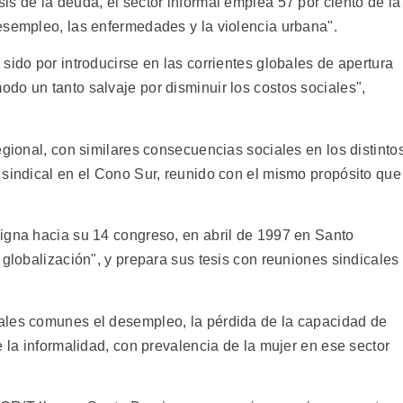
s de la deuda, el sector informal emplea 57 por ciento de la
esempleo, las enfermedades y la violencia urbana".
sido por introducirse en las corrientes globales de apertura
do un tanto salvaje por disminuir los costos sociales",
egional, con similares consecuencias sociales en los distinto
 sindical en el Cono Sur, reunido con el mismo propósito que
igna hacia su 14 congreso, en abril de 1997 en Santo
 globalización", y prepara sus tesis con reuniones sindicales
ales comunes el desempleo, la pérdida de la capacidad de
e la informalidad, con prevalencia de la mujer en ese sector