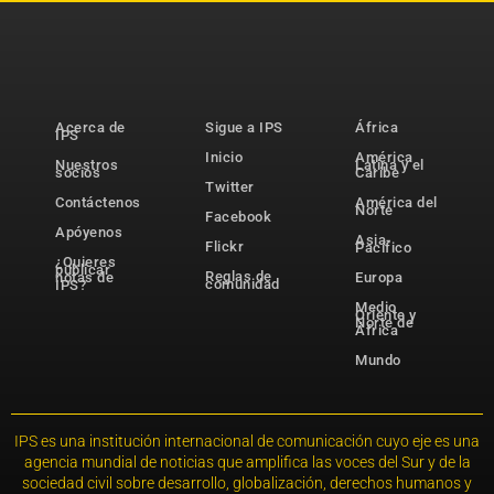
Acerca de
Sigue a IPS
África
IPS
Inicio
América
Nuestros
Latina y el
socios
Caribe
Twitter
Contáctenos
América del
Norte
Facebook
Apóyenos
Asia-
Flickr
Pacífico
¿Quieres
publicar
Reglas de
notas de
Europa
comunidad
IPS?
Medio
Oriente y
Norte de
África
Mundo
IPS es una institución internacional de comunicación cuyo eje es una
agencia mundial de noticias que amplifica las voces del Sur y de la
sociedad civil sobre desarrollo, globalización, derechos humanos y