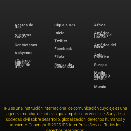
Acerca de
Sigue a IPS
África
IPS
Inicio
América
Nuestros
Latina y el
socios
Caribe
Twitter
Contáctenos
América del
Norte
Facebook
Apóyenos
Asia-
Flickr
Pacífico
¿Quieres
publicar
Reglas de
notas de
Europa
comunidad
IPS?
Medio
Oriente y
Norte de
África
Mundo
IPS es una institución internacional de comunicación cuyo eje es una
agencia mundial de noticias que amplifica las voces del Sur y de la
sociedad civil sobre desarrollo, globalización, derechos humanos y
ambiente. Copyright © 2025 IPS-Inter Press Service. Todos los
derechos reservados.