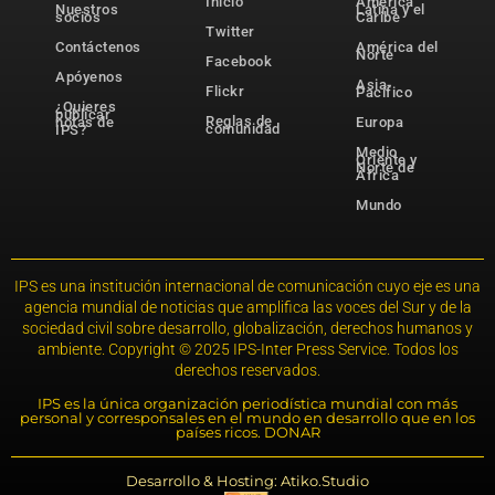
Inicio
América
Nuestros
Latina y el
socios
Caribe
Twitter
Contáctenos
América del
Norte
Facebook
Apóyenos
Asia-
Flickr
Pacífico
¿Quieres
publicar
Reglas de
notas de
Europa
comunidad
IPS?
Medio
Oriente y
Norte de
África
Mundo
IPS es una institución internacional de comunicación cuyo eje es una
agencia mundial de noticias que amplifica las voces del Sur y de la
sociedad civil sobre desarrollo, globalización, derechos humanos y
ambiente. Copyright © 2025 IPS-Inter Press Service. Todos los
derechos reservados.
IPS es la única organización periodística mundial con más
personal y corresponsales en el mundo en desarrollo que en los
países ricos. DONAR
Desarrollo & Hosting: Atiko.Studio