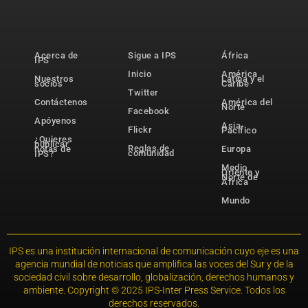
Acerca de
Sigue a IPS
África
IPS
Inicio
América
Nuestros
Latina y el
socios
Caribe
Twitter
Contáctenos
América del
Norte
Facebook
Apóyenos
Asia-
Flickr
Pacífico
¿Quieres
publicar
Reglas de
notas de
Europa
comunidad
IPS?
Medio
Oriente y
Norte de
África
Mundo
IPS es una institución internacional de comunicación cuyo eje es una
agencia mundial de noticias que amplifica las voces del Sur y de la
sociedad civil sobre desarrollo, globalización, derechos humanos y
ambiente. Copyright © 2025 IPS-Inter Press Service. Todos los
derechos reservados.