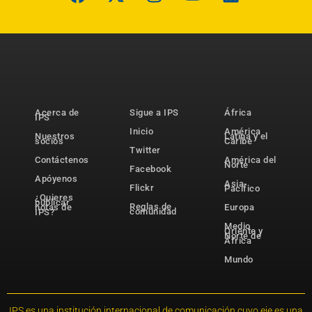
Acerca de
Sigue a IPS
África
IPS
Inicio
América
Nuestros
Latina y el
socios
Caribe
Twitter
Contáctenos
América del
Norte
Facebook
Apóyenos
Asia-
Flickr
Pacífico
¿Quieres
publicar
Reglas de
notas de
Europa
comunidad
IPS?
Medio
Oriente y
Norte de
África
Mundo
IPS es una institución internacional de comunicación cuyo eje es una