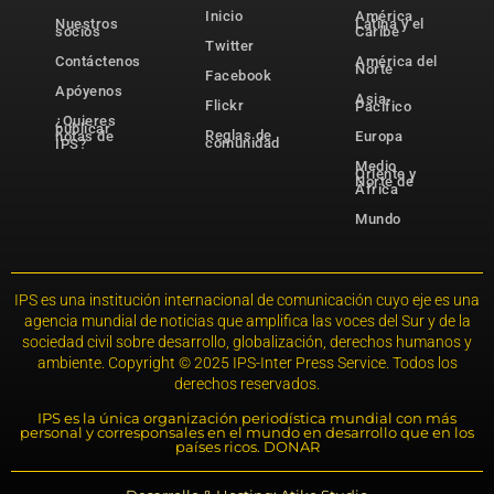
Inicio
América
Nuestros
Latina y el
socios
Caribe
Twitter
Contáctenos
América del
Norte
Facebook
Apóyenos
Asia-
Flickr
Pacífico
¿Quieres
publicar
Reglas de
notas de
Europa
comunidad
IPS?
Medio
Oriente y
Norte de
África
Mundo
IPS es una institución internacional de comunicación cuyo eje es una
agencia mundial de noticias que amplifica las voces del Sur y de la
sociedad civil sobre desarrollo, globalización, derechos humanos y
ambiente. Copyright © 2025 IPS-Inter Press Service. Todos los
derechos reservados.
IPS es la única organización periodística mundial con más
personal y corresponsales en el mundo en desarrollo que en los
países ricos. DONAR