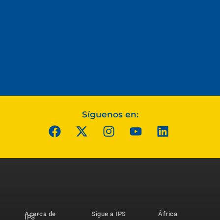
Síguenos en:
Acerca de
Sigue a IPS
África
IPS