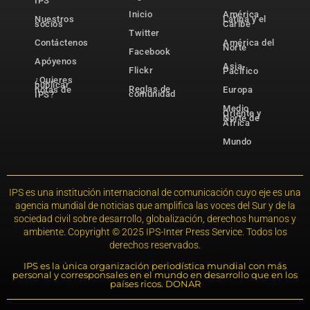
IPS
Inicio
América
Nuestros
Latina y el
socios
Caribe
Twitter
Contáctenos
América del
Norte
Facebook
Apóyenos
Asia-
Flickr
Pacífico
¿Quieres
publicar
Reglas de
notas de
Europa
comunidad
IPS?
Medio
Oriente y
Norte de
África
Mundo
IPS es una institución internacional de comunicación cuyo eje es una
agencia mundial de noticias que amplifica las voces del Sur y de la
sociedad civil sobre desarrollo, globalización, derechos humanos y
ambiente. Copyright © 2025 IPS-Inter Press Service. Todos los
derechos reservados.
IPS es la única organización periodística mundial con más
personal y corresponsales en el mundo en desarrollo que en los
países ricos. DONAR