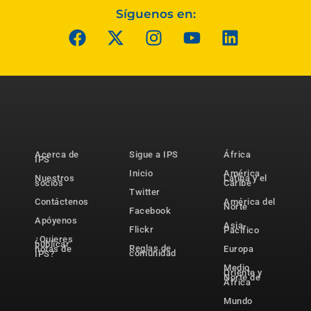
Síguenos en:
Acerca de
Sigue a IPS
África
IPS
Inicio
América
Nuestros
Latina y el
socios
Caribe
Twitter
Contáctenos
América del
Norte
Facebook
Apóyenos
Asia-
Flickr
Pacífico
¿Quieres
publicar
Reglas de
notas de
Europa
comunidad
IPS?
Medio
Oriente y
Norte de
África
Mundo