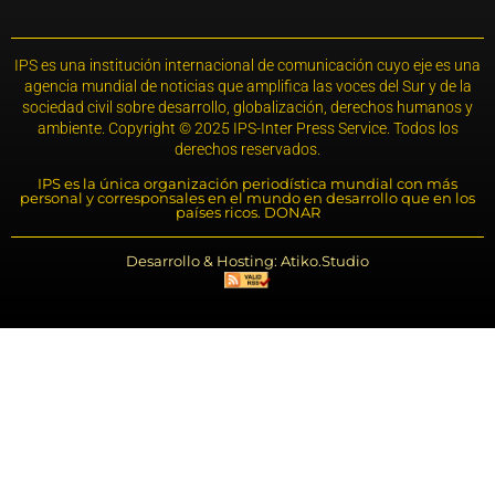
IPS es una institución internacional de comunicación cuyo eje es una
agencia mundial de noticias que amplifica las voces del Sur y de la
sociedad civil sobre desarrollo, globalización, derechos humanos y
ambiente. Copyright © 2025 IPS-Inter Press Service. Todos los
derechos reservados.
IPS es la única organización periodística mundial con más
personal y corresponsales en el mundo en desarrollo que en los
países ricos. DONAR
Desarrollo & Hosting: Atiko.Studio