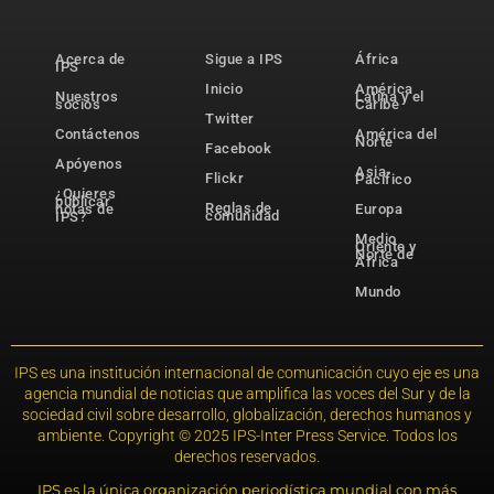
Acerca de
Sigue a IPS
África
IPS
Inicio
América
Nuestros
Latina y el
socios
Caribe
Twitter
Contáctenos
América del
Norte
Facebook
Apóyenos
Asia-
Flickr
Pacífico
¿Quieres
publicar
Reglas de
notas de
Europa
comunidad
IPS?
Medio
Oriente y
Norte de
África
Mundo
IPS es una institución internacional de comunicación cuyo eje es una
agencia mundial de noticias que amplifica las voces del Sur y de la
sociedad civil sobre desarrollo, globalización, derechos humanos y
ambiente. Copyright © 2025 IPS-Inter Press Service. Todos los
derechos reservados.
IPS es la única organización periodística mundial con más