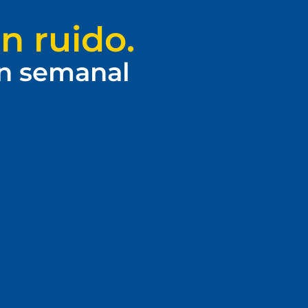
n ruido.
ín semanal