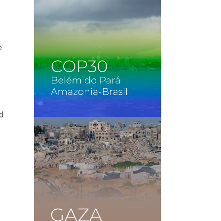
e
d
u