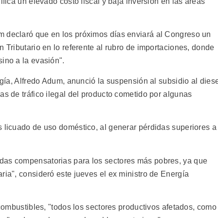
ifica un elevado costo fiscal y baja inversión en las áreas
m declaró que en los próximos días enviará al Congreso un
n Tributario en lo referente al rubro de importaciones, donde
ino a la evasión".
rgía, Alfredo Adum, anunció la suspensión al subsidio al dies
as de tráfico ilegal del producto cometido por algunas
s licuado de uso doméstico, al generar pérdidas superiores a
das compensatorias para los sectores más pobres, ya que
ria", consideró este jueves el ex ministro de Energía
s combustibles, "todos los sectores productivos afetados, como