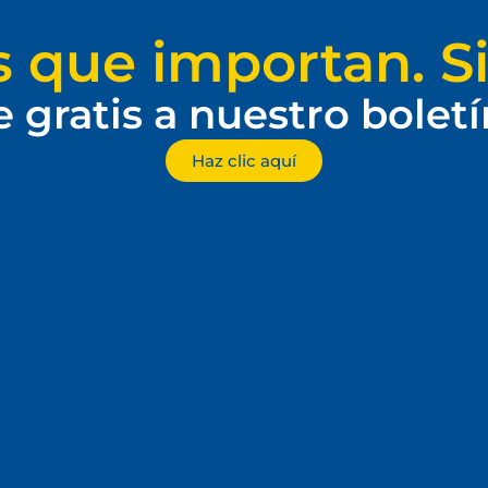
s que importan. Si
e gratis a nuestro bolet
Haz clic aquí