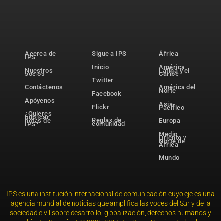
Acerca de
Sigue a IPS
África
IPS
Inicio
América
Nuestros
Latina y el
socios
Caribe
Twitter
Contáctenos
América del
Norte
Facebook
Apóyenos
Asia-
Flickr
Pacífico
¿Quieres
publicar
Reglas de
notas de
Europa
comunidad
IPS?
Medio
Oriente y
Norte de
África
Mundo
IPS es una institución internacional de comunicación cuyo eje es una
agencia mundial de noticias que amplifica las voces del Sur y de la
sociedad civil sobre desarrollo, globalización, derechos humanos y