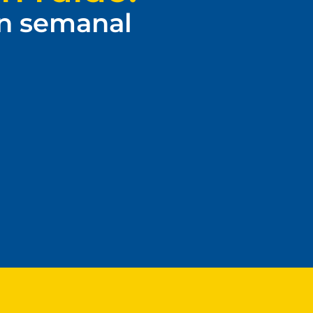
ín semanal