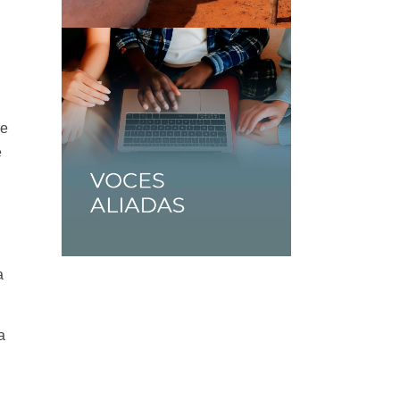
ue
e
a
a