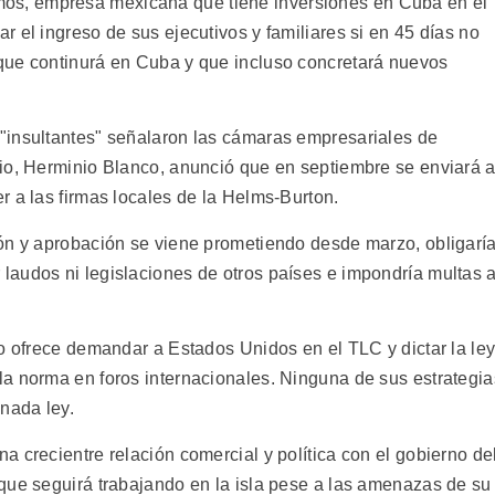
s, empresa mexicana que tiene inversiones en Cuba en el
 el ingreso de sus ejecutivos y familiares si en 45 días no
que continurá en Cuba y que incluso concretará nuevos
"insultantes" señalaron las cámaras empresariales de
io, Herminio Blanco, anunció que en septiembre se enviará a
r a las firmas locales de la Helms-Burton.
ón y aprobación se viene prometiendo desde marzo, obligarí
audos ni legislaciones de otros países e impondría multas 
lo ofrece demandar a Estados Unidos en el TLC y dictar la le
a norma en foros internacionales. Ninguna de sus estrategia
nada ley.
 crecientre relación comercial y política con el gobierno de
que seguirá trabajando en la isla pese a las amenazas de su