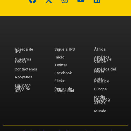
Acerca de
Sigue a IPS
África
IPS
Inicio
América
Nuestros
Latina y el
socios
Caribe
Twitter
Contáctenos
América del
Norte
Facebook
Apóyenos
Asia-
Flickr
Pacífico
¿Quieres
publicar
Reglas de
notas de
Europa
comunidad
IPS?
Medio
Oriente y
Norte de
África
Mundo