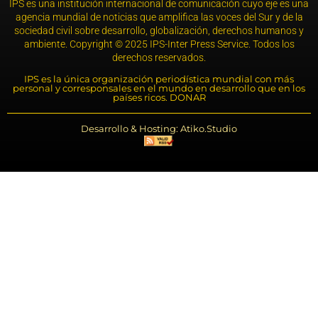
IPS es una institución internacional de comunicación cuyo eje es una
agencia mundial de noticias que amplifica las voces del Sur y de la
sociedad civil sobre desarrollo, globalización, derechos humanos y
ambiente. Copyright © 2025 IPS-Inter Press Service. Todos los
derechos reservados.
IPS es la única organización periodística mundial con más
personal y corresponsales en el mundo en desarrollo que en los
países ricos. DONAR
Desarrollo & Hosting: Atiko.Studio