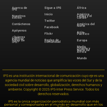
Acerca de
Sigue a IPS
África
IPS
Inicio
América
Nuestros
Latina y el
socios
Caribe
Twitter
Contáctenos
América del
Norte
Facebook
Apóyenos
Asia-
Flickr
Pacífico
¿Quieres
publicar
Reglas de
notas de
Europa
comunidad
IPS?
Medio
Oriente y
Norte de
África
Mundo
IPS es una institución internacional de comunicación cuyo eje es una
agencia mundial de noticias que amplifica las voces del Sur y de la
sociedad civil sobre desarrollo, globalización, derechos humanos y
ambiente. Copyright © 2025 IPS-Inter Press Service. Todos los
derechos reservados.
IPS es la única organización periodística mundial con más
personal y corresponsales en el mundo en desarrollo que en los