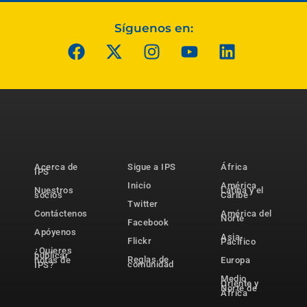
Síguenos en:
Acerca de
Sigue a IPS
África
IPS
Inicio
América
Nuestros
Latina y el
socios
Caribe
Twitter
Contáctenos
América del
Norte
Facebook
Apóyenos
Asia-
Flickr
Pacífico
¿Quieres
publicar
Reglas de
notas de
Europa
comunidad
IPS?
Medio
Oriente y
Norte de
África