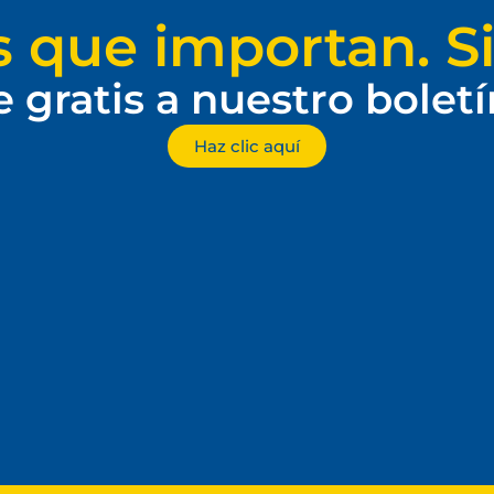
s que importan. Si
e gratis a nuestro bolet
Haz clic aquí