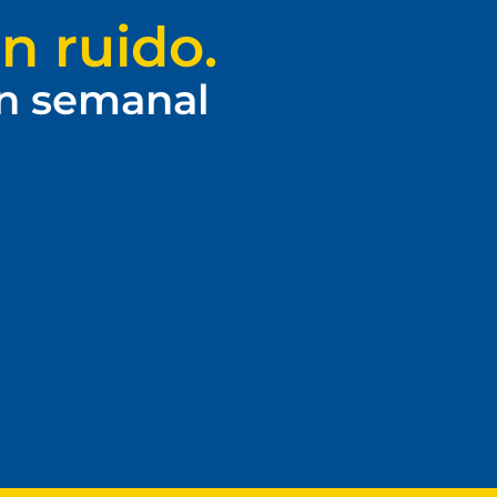
n ruido.
ín semanal