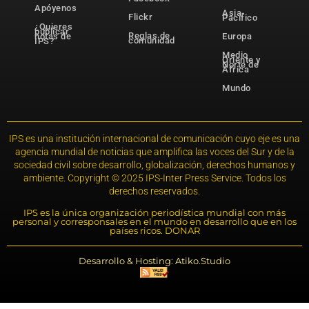
Apóyenos
Asia-
Flickr
Pacífico
¿Quieres
publicar
Reglas de
notas de
Europa
comunidad
IPS?
Medio
Oriente y
Norte de
África
Mundo
IPS es una institución internacional de comunicación cuyo eje es una
agencia mundial de noticias que amplifica las voces del Sur y de la
sociedad civil sobre desarrollo, globalización, derechos humanos y
ambiente. Copyright © 2025 IPS-Inter Press Service. Todos los
derechos reservados.
IPS es la única organización periodística mundial con más
personal y corresponsales en el mundo en desarrollo que en los
países ricos. DONAR
Desarrollo & Hosting: Atiko.Studio