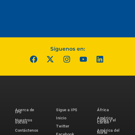
Síguenos en:
Acerca de
Sigue a IPS
África
IPS
Inicio
América
Nuestros
Latina y el
socios
Caribe
Twitter
Contáctenos
América del
Norte
Facebook