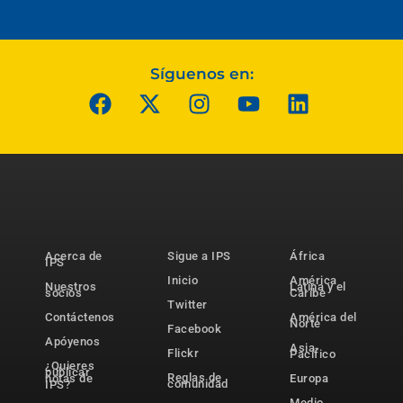
Síguenos en:
Acerca de
Sigue a IPS
África
IPS
Inicio
América
Nuestros
Latina y el
socios
Caribe
Twitter
Contáctenos
América del
Norte
Facebook
Apóyenos
Asia-
Flickr
Pacífico
¿Quieres
publicar
Reglas de
notas de
Europa
comunidad
IPS?
Medio