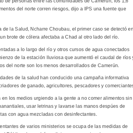
nto de personas entre las comunidades de Camerún, los 1,6
entos del norte corren riesgos, dijo a IPS una fuente que
a de la Salud, Ncharre Choubau, el primer caso se detectó e
un brote de cólera afectaba a Chad al otro lado del río.
tadas a lo largo del río y otros cursos de agua conectados
ienzo de la estación lluviosa que aumentó el caudal de ríos 
itos del norte son los menos desarrollados de Camerún.
idades de la salud han conducido una campaña informativa
 criadores de ganado, agricultores, pescadores y comerciante
en los medios urgiendo a la gente a no comer alimentos sin
manantiales, usar letrinas y lavarse las manos despúes de
frutas con agua mezcladas con desinfectantes.
sentantes de varios ministerios se ocupa de las medidas de