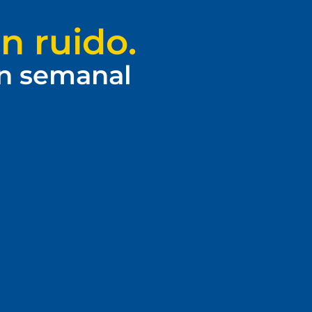
n ruido.
ín semanal