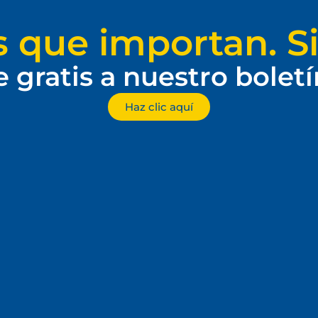
s que importan. Si
e gratis a nuestro bolet
Haz clic aquí