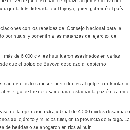
del 25 de julio, el cual reemplazó al gobierno civil del
na junta tutsi liderada por Buyoya, quien gobernó el país
ciaciones con los rebeldes del Consejo Nacional para la
por hutus, y poner fin a las matanzas del ejército, de
l, más de 6.000 civiles hutu fueron asesinados en varias
esde que el golpe de Buyoya desplazó al gobierno
sinada en los tres meses precedentes al golpe, confrontanto
les el golpe fue necesario para restaurar la paz étnica en e
s sobre la ejecución extrajudicial de 4.000 civiles desarmad
anos del ejército y milicias tutsi, en la provincia de Gitega. La
sa de heridas o se ahogaron en ríos al huir.