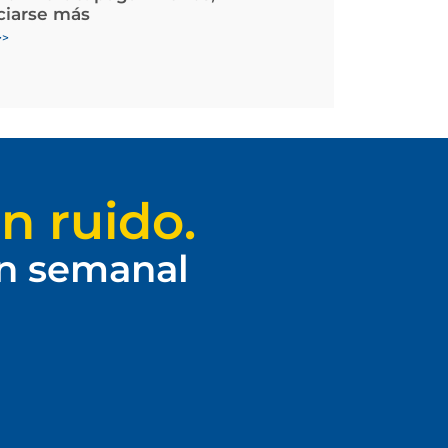
ciarse más
>>
n ruido.
ín semanal