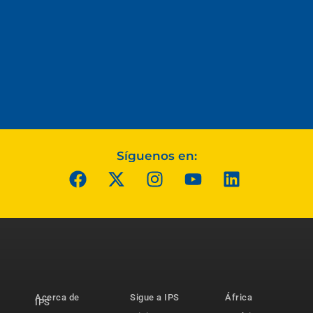
Síguenos en:
Acerca de
Sigue a IPS
África
IPS