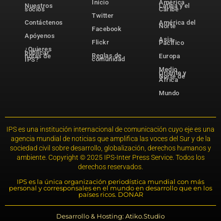
Inicio
América
Nuestros
Latina y el
socios
Caribe
Twitter
Contáctenos
América del
Norte
Facebook
Apóyenos
Asia-
Flickr
Pacífico
¿Quieres
publicar
Reglas de
notas de
Europa
comunidad
IPS?
Medio
Oriente y
Norte de
África
Mundo
IPS es una institución internacional de comunicación cuyo eje es una
agencia mundial de noticias que amplifica las voces del Sur y de la
sociedad civil sobre desarrollo, globalización, derechos humanos y
ambiente. Copyright © 2025 IPS-Inter Press Service. Todos los
derechos reservados.
IPS es la única organización periodística mundial con más
personal y corresponsales en el mundo en desarrollo que en los
países ricos. DONAR
Desarrollo & Hosting: Atiko.Studio