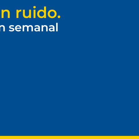
n ruido.
ín semanal