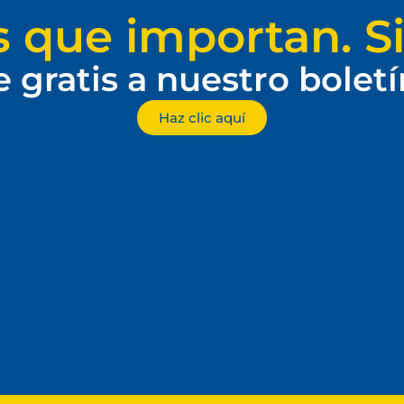
s que importan. Si
e gratis a nuestro bolet
Haz clic aquí