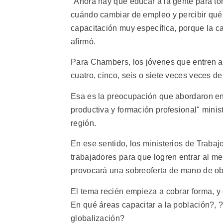
"Ahora hay que educar a la gente para to
cuándo cambiar de empleo y percibir qué
capacitación muy específica, porque la c
afirmó.
Para Chambers, los jóvenes que entren a 
cuatro, cinco, seis o siete veces veces d
Esa es la preocupación que abordaron en 
productiva y formación profesional" minis
región.
En ese sentido, los ministerios de Trabaj
trabajadores para que logren entrar al m
provocará una sobreoferta de mano de obr
El tema recién empieza a cobrar forma, y
En qué áreas capacitar a la población?, ?h
globalización?