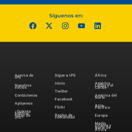
Síguenos en:
Acerca de
Sigue a IPS
África
IPS
Inicio
América
Nuestros
Latina y el
socios
Caribe
Twitter
Contáctenos
América del
Norte
Facebook
Apóyenos
Asia-
Flickr
Pacífico
¿Quieres
publicar
Reglas de
notas de
Europa
comunidad
IPS?
Medio
Oriente y
Norte de
África