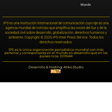
Mundo
IPS es una institución internacional de comunicación cuyo eje es una
agencia mundial de noticias que amplifica las voces del Sur y de la
sociedad civil sobre desarrollo, globalización, derechos humanos y
ambiente. Copyright © 2025 IPS-Inter Press Service. Todos los
derechos reservados.
IPS es la única organización periodística mundial con más
personal y corresponsales en el mundo en desarrollo que en los
países ricos. DONAR
Desarrollo & Hosting: Atiko.Studio