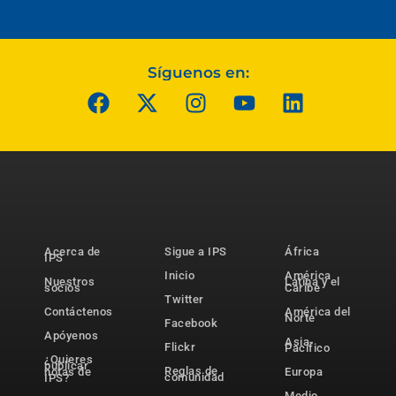
Síguenos en:
Acerca de
Sigue a IPS
África
IPS
Inicio
América
Nuestros
Latina y el
socios
Caribe
Twitter
Contáctenos
América del
Norte
Facebook
Apóyenos
Asia-
Flickr
Pacífico
¿Quieres
publicar
Reglas de
notas de
Europa
comunidad
IPS?
Medio