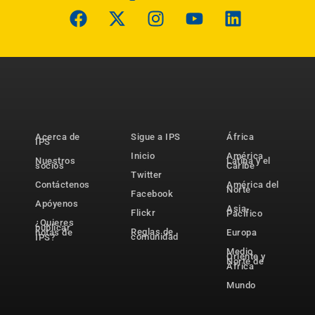
Acerca de
Sigue a IPS
África
IPS
Inicio
América
Nuestros
Latina y el
socios
Caribe
Twitter
Contáctenos
América del
Norte
Facebook
Apóyenos
Asia-
Flickr
Pacífico
¿Quieres
publicar
Reglas de
notas de
Europa
comunidad
IPS?
Medio
Oriente y
Norte de
África
Mundo