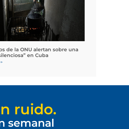
os de la ONU alertan sobre una
silenciosa” en Cuba
>>
n ruido.
ín semanal