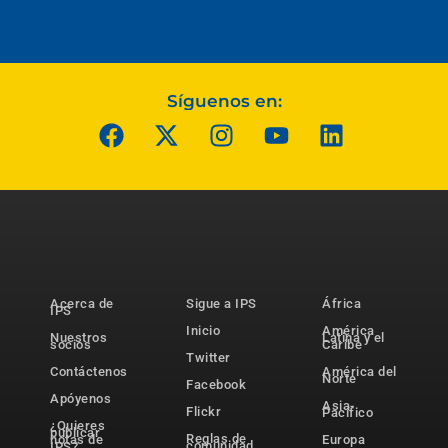
Síguenos en:
Acerca de
Sigue a IPS
África
IPS
Inicio
América
Nuestros
Latina y el
socios
Caribe
Twitter
Contáctenos
América del
Norte
Facebook
Apóyenos
Asia-
Flickr
Pacífico
¿Quieres
publicar
Reglas de
notas de
Europa
comunidad
IPS?