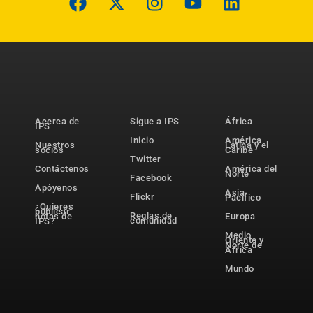
Acerca de
Sigue a IPS
África
IPS
Inicio
América
Nuestros
Latina y el
socios
Caribe
Twitter
Contáctenos
América del
Norte
Facebook
Apóyenos
Asia-
Flickr
Pacífico
¿Quieres
publicar
Reglas de
notas de
Europa
comunidad
IPS?
Medio
Oriente y
Norte de
África
Mundo