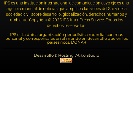
IPS es una institución internacional de comunicación cuyo eje es una
agencia mundial de noticias que amplifica las voces del Sur y de la
sociedad civil sobre desarrollo, globalización, derechos humanos y
ambiente. Copyright © 2025 IPS-Inter Press Service. Todos los
derechos reservados.
IPS es la única organización periodística mundial con más
personal y corresponsales en el mundo en desarrollo que en los
países ricos. DONAR
Desarrollo & Hosting: Atiko.Studio