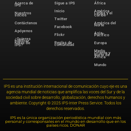
Acerca de
Sigue a IPS
África
IPS
Inicio
América
Nuestros
Latina y el
socios
Caribe
Twitter
Contáctenos
América del
Norte
Facebook
Apóyenos
Asia-
Flickr
Pacífico
¿Quieres
publicar
Reglas de
notas de
Europa
comunidad
IPS?
Medio
Oriente y
Norte de
África
Mundo
IPS es una institución internacional de comunicación cuyo eje es una
agencia mundial de noticias que amplifica las voces del Sur y de la
sociedad civil sobre desarrollo, globalización, derechos humanos y
ambiente. Copyright © 2025 IPS-Inter Press Service. Todos los
derechos reservados.
IPS es la única organización periodística mundial con más
personal y corresponsales en el mundo en desarrollo que en los
países ricos. DONAR