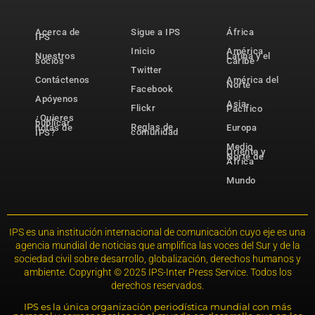
Acerca de
Sigue a IPS
África
IPS
Inicio
América
Nuestros
Latina y el
socios
Caribe
Twitter
Contáctenos
América del
Norte
Facebook
Apóyenos
Asia-
Flickr
Pacífico
¿Quieres
publicar
Reglas de
notas de
Europa
comunidad
IPS?
Medio
Oriente y
Norte de
África
Mundo
IPS es una institución internacional de comunicación cuyo eje es una
agencia mundial de noticias que amplifica las voces del Sur y de la
sociedad civil sobre desarrollo, globalización, derechos humanos y
ambiente. Copyright © 2025 IPS-Inter Press Service. Todos los
derechos reservados.
IPS es la única organización periodística mundial con más