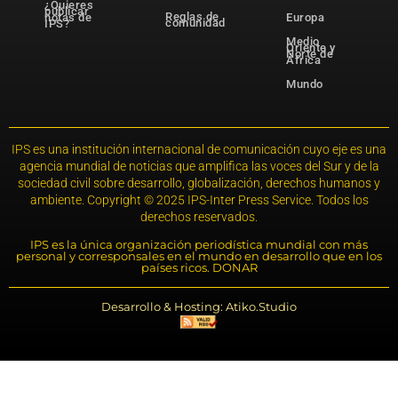
¿Quieres
publicar
Reglas de
notas de
Europa
comunidad
IPS?
Medio
Oriente y
Norte de
África
Mundo
IPS es una institución internacional de comunicación cuyo eje es una
agencia mundial de noticias que amplifica las voces del Sur y de la
sociedad civil sobre desarrollo, globalización, derechos humanos y
ambiente. Copyright © 2025 IPS-Inter Press Service. Todos los
derechos reservados.
IPS es la única organización periodística mundial con más
personal y corresponsales en el mundo en desarrollo que en los
países ricos. DONAR
Desarrollo & Hosting: Atiko.Studio