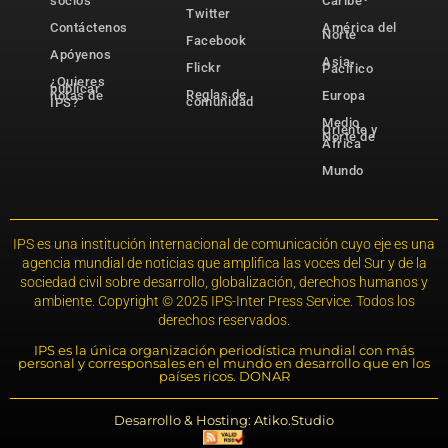
socios
Caribe
Twitter
Contáctenos
América del
Norte
Facebook
Apóyenos
Asia-
Flickr
Pacífico
¿Quieres
publicar
Reglas de
notas de
Europa
comunidad
IPS?
Medio
Oriente y
Norte de
África
Mundo
IPS es una institución internacional de comunicación cuyo eje es una
agencia mundial de noticias que amplifica las voces del Sur y de la
sociedad civil sobre desarrollo, globalización, derechos humanos y
ambiente. Copyright © 2025 IPS-Inter Press Service. Todos los
derechos reservados.
IPS es la única organización periodística mundial con más
personal y corresponsales en el mundo en desarrollo que en los
países ricos. DONAR
Desarrollo & Hosting: Atiko.Studio