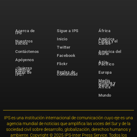
Acerca de
Sigue a IPS
África
IPS
Inicio
América
Nuestros
Latina y el
socios
Caribe
Twitter
Contáctenos
América del
Norte
Facebook
Apóyenos
Asia-
Flickr
Pacífico
¿Quieres
publicar
Reglas de
notas de
Europa
comunidad
IPS?
Medio
Oriente y
Norte de
África
Mundo
IPS es una institución internacional de comunicación cuyo eje es una
agencia mundial de noticias que amplifica las voces del Sur y de la
sociedad civil sobre desarrollo, globalización, derechos humanos y
ambiente. Copyright © 2025 IPS-Inter Press Service. Todos los