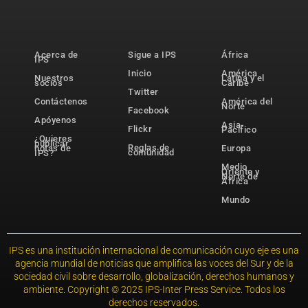
Acerca de
Sigue a IPS
África
IPS
Inicio
América
Nuestros
Latina y el
socios
Caribe
Twitter
Contáctenos
América del
Norte
Facebook
Apóyenos
Asia-
Flickr
Pacífico
¿Quieres
publicar
Reglas de
notas de
Europa
comunidad
IPS?
Medio
Oriente y
Norte de
África
Mundo
IPS es una institución internacional de comunicación cuyo eje es una
agencia mundial de noticias que amplifica las voces del Sur y de la
sociedad civil sobre desarrollo, globalización, derechos humanos y
ambiente. Copyright © 2025 IPS-Inter Press Service. Todos los
derechos reservados.