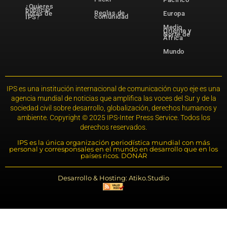
¿Quieres
publicar
Reglas de
notas de
Europa
comunidad
IPS?
Medio
Oriente y
Norte de
África
Mundo
IPS es una institución internacional de comunicación cuyo eje es una
agencia mundial de noticias que amplifica las voces del Sur y de la
sociedad civil sobre desarrollo, globalización, derechos humanos y
ambiente. Copyright © 2025 IPS-Inter Press Service. Todos los
derechos reservados.
IPS es la única organización periodística mundial con más
personal y corresponsales en el mundo en desarrollo que en los
países ricos. DONAR
Desarrollo & Hosting: Atiko.Studio