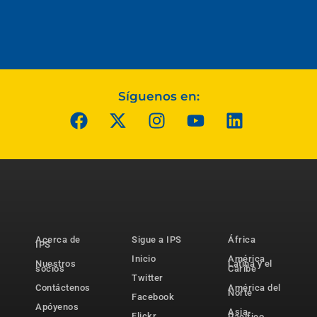
Síguenos en:
Acerca de
Sigue a IPS
África
IPS
Inicio
América
Nuestros
Latina y el
socios
Caribe
Twitter
Contáctenos
América del
Norte
Facebook
Apóyenos
Asia-
Flickr
Pacífico