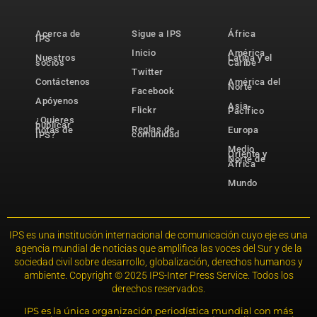
Acerca de
Sigue a IPS
África
IPS
Inicio
América
Nuestros
Latina y el
socios
Caribe
Twitter
Contáctenos
América del
Norte
Facebook
Apóyenos
Asia-
Flickr
Pacífico
¿Quieres
publicar
Reglas de
notas de
Europa
comunidad
IPS?
Medio
Oriente y
Norte de
África
Mundo
IPS es una institución internacional de comunicación cuyo eje es una
agencia mundial de noticias que amplifica las voces del Sur y de la
sociedad civil sobre desarrollo, globalización, derechos humanos y
ambiente. Copyright © 2025 IPS-Inter Press Service. Todos los
derechos reservados.
IPS es la única organización periodística mundial con más