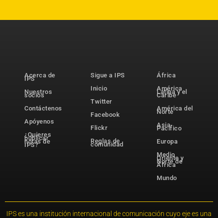
Acerca de
Sigue a IPS
África
IPS
Inicio
América
Nuestros
Latina y el
socios
Caribe
Twitter
Contáctenos
América del
Norte
Facebook
Apóyenos
Asia-
Flickr
Pacífico
¿Quieres
publicar
Reglas de
notas de
Europa
comunidad
IPS?
Medio
Oriente y
Norte de
África
Mundo
IPS es una institución internacional de comunicación cuyo eje es una