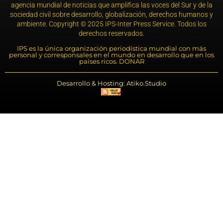
agencia mundial de noticias que amplifica las voces del Sur y de la
sociedad civil sobre desarrollo, globalización, derechos humanos y
ambiente. Copyright © 2025 IPS-Inter Press Service. Todos los
derechos reservados.
IPS es la única organización periodística mundial con más
personal y corresponsales en el mundo en desarrollo que en los
países ricos. DONAR
Desarrollo & Hosting: Atiko.Studio