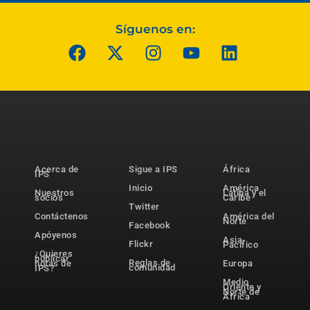
Síguenos en:
Acerca de
Sigue a IPS
África
IPS
Inicio
América
Nuestros
Latina y el
socios
Caribe
Twitter
Contáctenos
América del
Norte
Facebook
Apóyenos
Asia-
Flickr
Pacífico
¿Quieres
publicar
Reglas de
notas de
Europa
comunidad
IPS?
Medio
Oriente y
Norte de
África