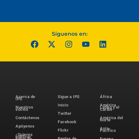
Síguenos en:
Acerca de
Sigue a IPS
África
IPS
Inicio
América
Nuestros
Latina y el
socios
Caribe
Twitter
Contáctenos
América del
Norte
Facebook
Apóyenos
Asia-
Flickr
Pacífico
¿Quieres
publicar
Reglas de
notas de
Europa