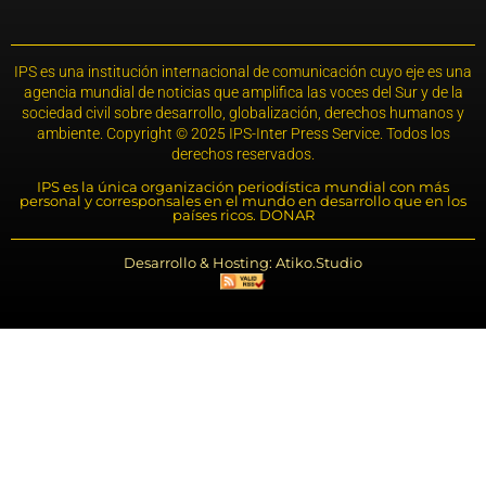
IPS es una institución internacional de comunicación cuyo eje es una
agencia mundial de noticias que amplifica las voces del Sur y de la
sociedad civil sobre desarrollo, globalización, derechos humanos y
ambiente. Copyright © 2025 IPS-Inter Press Service. Todos los
derechos reservados.
IPS es la única organización periodística mundial con más
personal y corresponsales en el mundo en desarrollo que en los
países ricos. DONAR
Desarrollo & Hosting: Atiko.Studio