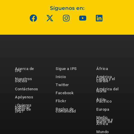
Síguenos en:
Acerca de
Sigue a IPS
África
IPS
Inicio
América
Nuestros
Latina y el
socios
Caribe
Twitter
Contáctenos
América del
Norte
Facebook
Apóyenos
Asia-
Flickr
Pacífico
¿Quieres
publicar
Reglas de
notas de
Europa
comunidad
IPS?
Medio
Oriente y
Norte de
África
Mundo