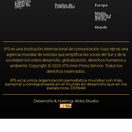
¿Quieres
publicar
Reglas de
notas de
Europa
comunidad
IPS?
Medio
Oriente y
Norte de
África
Mundo
IPS es una institución internacional de comunicación cuyo eje es una
agencia mundial de noticias que amplifica las voces del Sur y de la
sociedad civil sobre desarrollo, globalización, derechos humanos y
ambiente. Copyright © 2025 IPS-Inter Press Service. Todos los
derechos reservados.
IPS es la única organización periodística mundial con más
personal y corresponsales en el mundo en desarrollo que en los
países ricos. DONAR
Desarrollo & Hosting: Atiko.Studio