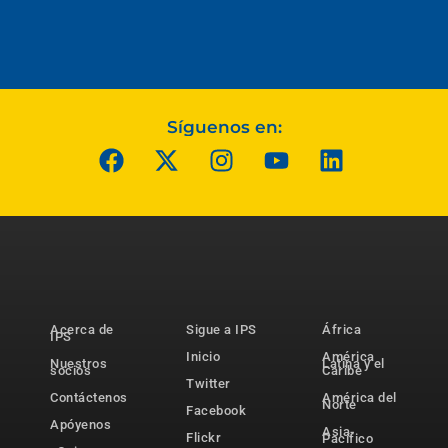
Síguenos en:
Acerca de
Sigue a IPS
África
IPS
Inicio
América
Nuestros
Latina y el
socios
Caribe
Twitter
Contáctenos
América del
Norte
Facebook
Apóyenos
Asia-
Flickr
Pacífico