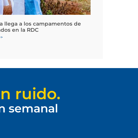
la llega a los campamentos de
ados en la RDC
>>
n ruido.
ín semanal