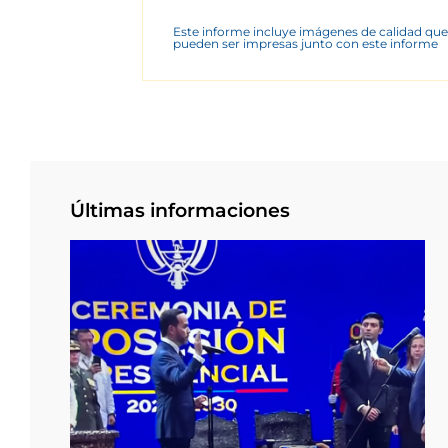
Este informe incluye imágenes de calidad que
pueden ser impresas junto con este informe
Últimas informaciones