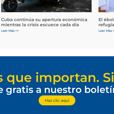
Cuba continúa su apertura económica
El ébo
mientras la crisis escuece cada día
refugi
Leer Más >>
Leer Más 
s que importan. Si
e gratis a nuestro bolet
Haz clic aquí