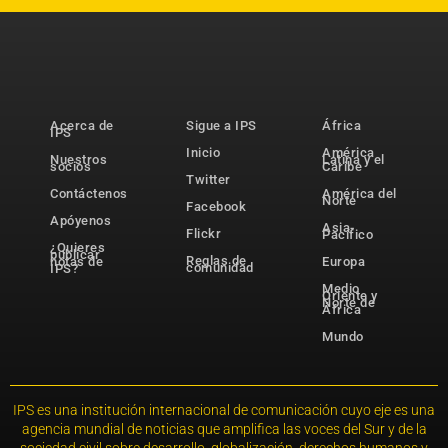
Acerca de
Sigue a IPS
África
IPS
Inicio
América
Nuestros
Latina y el
socios
Caribe
Twitter
Contáctenos
América del
Norte
Facebook
Apóyenos
Asia-
Flickr
Pacífico
¿Quieres
publicar
Reglas de
notas de
Europa
comunidad
IPS?
Medio
Oriente y
Norte de
África
Mundo
IPS es una institución internacional de comunicación cuyo eje es una
agencia mundial de noticias que amplifica las voces del Sur y de la