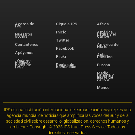
Acerca de
Sigue a IPS
África
IPS
Inicio
América
Nuestros
Latina y el
socios
Caribe
Twitter
Contáctenos
América del
Norte
Facebook
Apóyenos
Asia-
Flickr
Pacífico
¿Quieres
publicar
Reglas de
notas de
Europa
comunidad
IPS?
Medio
Oriente y
Norte de
África
Mundo
IPS es una institución internacional de comunicación cuyo eje es una
agencia mundial de noticias que amplifica las voces del Sur y de la
sociedad civil sobre desarrollo, globalización, derechos humanos y
ambiente. Copyright © 2025 IPS-Inter Press Service. Todos los
derechos reservados.